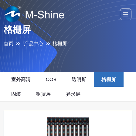
格栅屏
首页
产品中心
格栅屏
室外高清
COB
透明屏
格栅屏
固装
租赁屏
异形屏