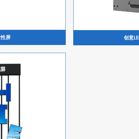
柔性屏
创意L