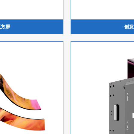
魔方屏
创意