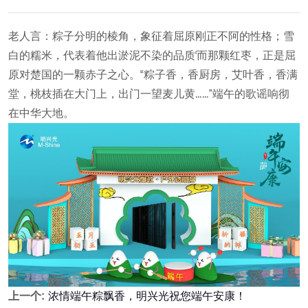
老人言：粽子分明的棱角，象征着屈原刚正不阿的性格；雪
白的糯米，代表着他出淤泥不染的品质‘而那颗红枣，正是屈
原对楚国的一颗赤子之心。“粽子香，香厨房，艾叶香，香满
堂，桃枝插在大门上，出门一望麦儿黄……”端午的歌谣响彻
在中华大地。
上一个:
浓情端午粽飘香，明兴光祝您端午安康！